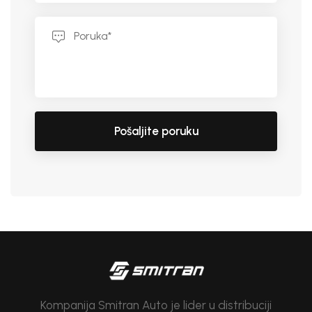
Pošaljite poruku
Kompanija Smitran Auto je lider u distribuciji