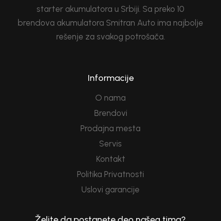
starter akumulatora u Srbiji. Sa preko 10
brendova akumulatora Smitran Auto ima najbolje
rešenje za svakog potrošača.
Informacije
O nama
Brendovi
Prodajna mesta
Servis
Kontakt
Politika Privatnosti
Uslovi garancije
Želite da postanete deo našeg tima?