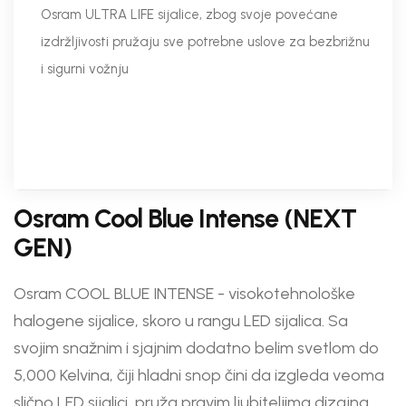
Osram ULTRA LIFE sijalice, zbog svoje povećane
izdržljivosti pružaju sve potrebne uslove za bezbrižnu
i sigurni vožnju
Osram Cool Blue Intense (NEXT
GEN)
Osram COOL BLUE INTENSE - visokotehnološke
halogene sijalice, skoro u rangu LED sijalica. Sa
svojim snažnim i sjajnim dodatno belim svetlom do
5,000 Kelvina, čiji hladni snop čini da izgleda veoma
slično LED sijalici, pruža pravim ljubiteljima dizajna