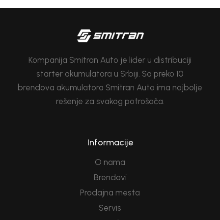
Kompanija Smitran Auto je lider u distribuciji
starter akumulatora u Srbiji. Sa preko 10
brendova akumulatora Smitran Auto ima najbolje
rešenje za svakog potrošača.
Informacije
O nama
Brendovi
Prodajna mesta
Servis