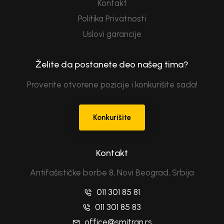
Kontakt
Politika Privatnosti
Uslovi garancije
Želite da postanete deo našeg tima?
Proverite otvorene pozicije i konkurišite sada!
Konkurišite
Kontakt
Antifašističke borbe 8, Novi Beograd, Srbija
011 301 85 81
011 301 85 83
office@smitran.rs