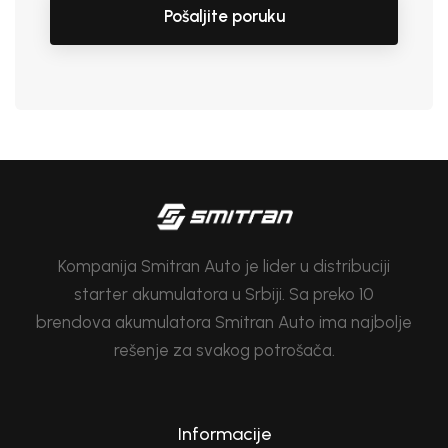
Pošaljite poruku
Kompanija Smitran Auto je lider u distribuciji
starter akumulatora u Srbiji. Sa preko 10
brendova akumulatora Smitran Auto ima najbolje
rešenje za svakog potrošača.
Informacije