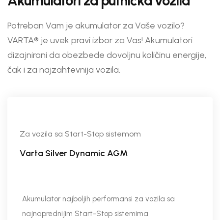
Akumulatori za putnička vozila
Potreban Vam je akumulator za Vaše vozilo?
VARTA® je uvek pravi izbor za Vas! Akumulatori
dizajnirani da obezbede dovoljnu količinu energije,
čak i za najzahtevnija vozila.
Za vozila sa Start-Stop sistemom
Varta Silver Dynamic AGM
Akumulator najboljih performansi za vozila sa
najnaprednijim Start-Stop sistemima