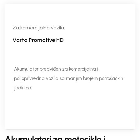
Za komercijalna vozila
Varta Promotive HD
Akumulator predviđen za komercijalna i
poljoprivredna vozila sa manjim brojem potrošačkih
jedinica.
Akumulatori za motocikle i