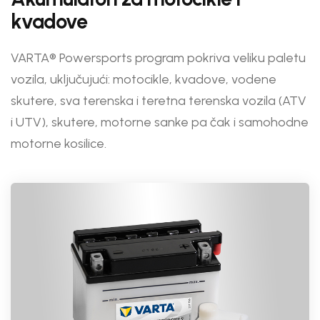
kvadove
VARTA® Powersports program pokriva veliku paletu
vozila, uključujući: motocikle, kvadove, vodene
skutere, sva terenska i teretna terenska vozila (ATV
i UTV), skutere, motorne sanke pa čak i samohodne
motorne kosilice.