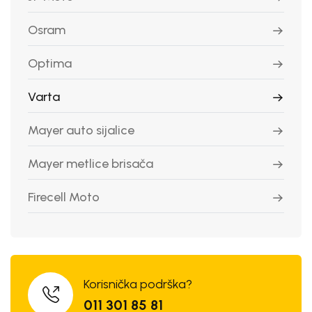
Osram
Optima
Varta
Mayer auto sijalice
Mayer metlice brisača
Firecell Moto
Korisnička podrška?
011 301 85 81